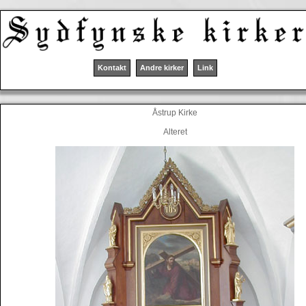
Kontakt
Andre kirker
Link
Åstrup Kirke
Alteret